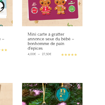
Mini carte à gratter
é –
annonce sexe du bébé –
bonhomme de pain
d’épices
Plage
4,00
€
–
27,50
€
de
prix :
Note
4,00€
5.00
à
sur 5
27,50€