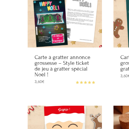
Carte à gratter annonce
Car
grossesse – Style ticket
gro
de jeu à gratter spécial
gra
Noël !
3,60
3,60
€
Note
5.00
sur 5