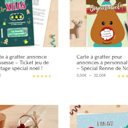
te à gratter annonce
Carte à gratter pour
ssesse – Ticket jeu de
annonces à personnal
ttage spécial noël !
– Spécial Renne de N
Plage
€
5,00
€
–
22,00
€
de
prix :
Note
Note
5,00€
4.60
5.00
à
sur 5
sur 5
22,00€