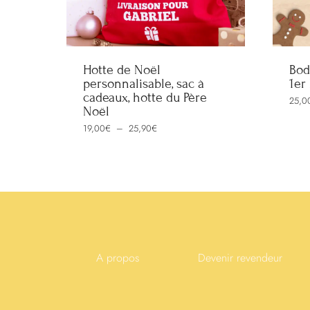
Hotte de Noël
Bod
personnalisable, sac à
1er
cadeaux, hotte du Père
25,0
Noël
Plage
19,00
€
–
25,90
€
de
prix :
19,00€
à
25,90€
A propos
Devenir revendeur