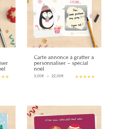
Carte annonce à gratter à
iser
personnaliser – spécial
oël
noël
Plage
5,00
€
–
22,00
€
de
prix :
Note
5,00€
5.00
à
sur 5
22,00€