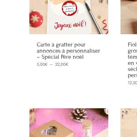
Carte à gratter pour
Fio
annonces à personnaliser
gro
– Spécial Père noël
tém
en 
Plage
5,00
€
–
22,00
€
de
séc
prix :
per
5,00€
à
12,5
22,00€