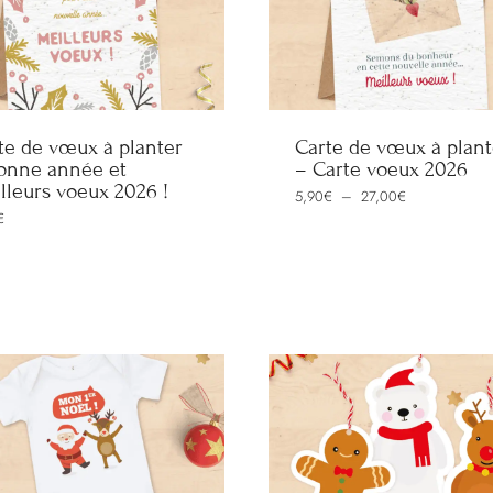
te de vœux à planter
Carte de vœux à plant
onne année et
– Carte voeux 2026
lleurs voeux 2026 !
Plage
5,90
€
–
27,00
€
de
€
prix :
5,90€
à
27,00€