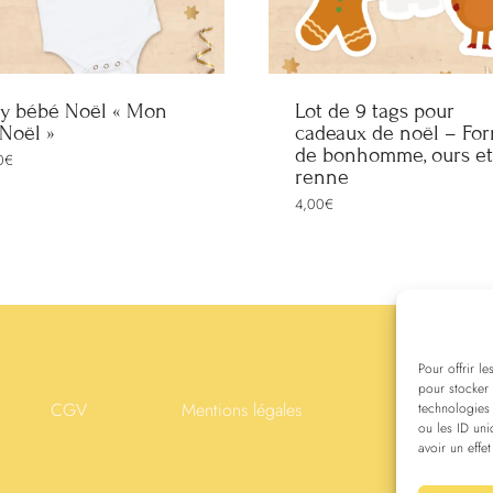
y bébé Noël « Mon
Lot de 9 tags pour
 Noël »
cadeaux de noël – Fo
de bonhomme, ours et
0
€
renne
4,00
€
Pour offrir l
pour stocker 
CGV
Mentions légales
Politique de c
technologies
ou les ID uni
avoir un effet