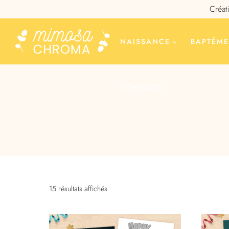
Aller
Créat
au
contenu
NAISSANCE
BAPTÊM
CONTACT
Trié
15 résultats affichés
par
popularité