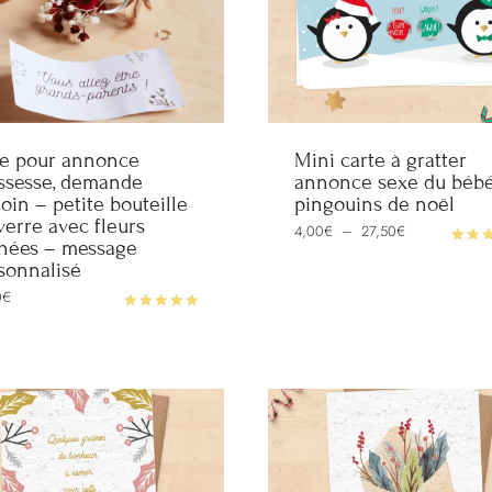
le pour annonce
Mini carte à gratter
ssesse, demande
annonce sexe du béb
oin – petite bouteille
pingouins de noël
verre avec fleurs
Plage
4,00
€
–
27,50
€
de
hées – message
prix :
Note
sonnalisé
4,00€
5.00
à
sur 5
0
€
27,50€
Note
5.00
sur 5