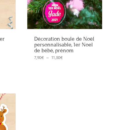
er
Décoration boule de Noël
personnalisable, 1er Noel
de bébé, prénom
Plage
7,90
€
–
11,50
€
de
prix :
7,90€
à
11,50€